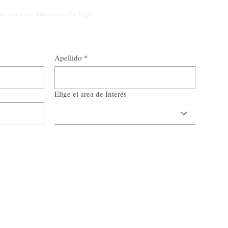
a reservar una consulta legal.
Apellido
*
Elige el area de Interés