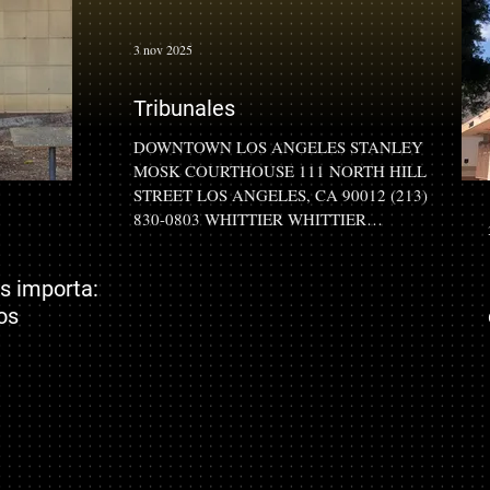
3 nov 2025
Tribunales
DOWNTOWN LOS ANGELES STANLEY
MOSK COURTHOUSE 111 NORTH HILL
STREET LOS ANGELES, CA 90012 (213)
830-0803 WHITTIER WHITTIER
COURTHOUSE 7339 PAINTER AVE
WHITTIER, CA 90602 (562) 968-2699
s importa:
POMONA POMONA COURTHOUSE SOUTH
os
400 CIVIC CENTER PLAZA POMONA, CA
91766 (909) 802-1196 VAN NUYS VAN
NUYS COURTHOUSE EAST 6230 SYLMAR
AVEVAN NUYS, CA 91401 (818) 901-4799
COMMONWEALTH CENTRAL CIVIL WEST
COURTHOUSE 600 S COMMONWEALTH
STREET LOS ANGELES, CA 90005 (213)
742-6648 SAN BERNAR