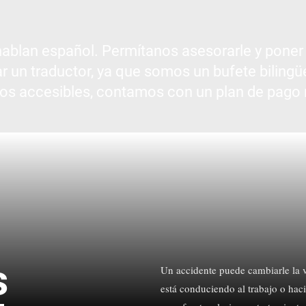
hablan español. Permítanos asesorarle y poner
ar un traductor, ya que somos un bufete biling
ios accesibles, contamos con un plan de pago
s
Un accidente puede cambiarle la v
está conduciendo al trabajo o haci