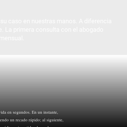
 su caso en nuestras manos. A diferencia
üe. La primera consulta con el abogado
 mensual.
ida en segundos. En un instante,
endo un recado rápido; al siguiente,