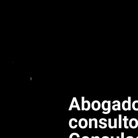
3
Abogad
consulto