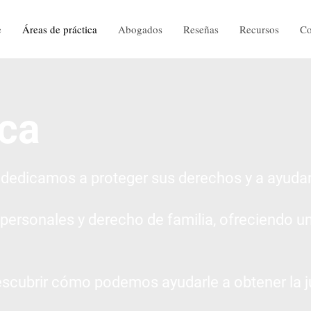
e
Áreas de práctica
Abogados
Reseñas
Recursos
Co
ica
 dedicamos a proteger sus derechos y a ayudar
 personales y derecho de familia, ofreciendo u
escubrir cómo podemos ayudarle a obtener la ju