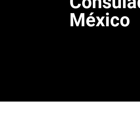
Consula
México
Hable con nosotros