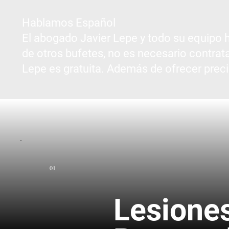
Hablamos Español
El abogado Javier Lepe y todo su equipo 
de otros bufetes, no es necesario contrat
Lepe es gratuita. Además de ofrecer prec
01
Lesione