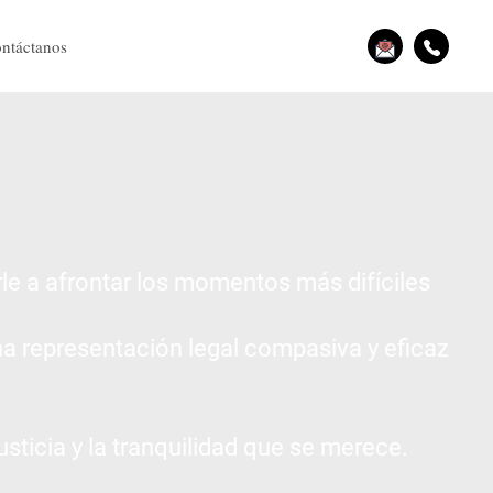
ntáctanos
le a afrontar los momentos más difíciles
na representación legal compasiva y eficaz
sticia y la tranquilidad que se merece.